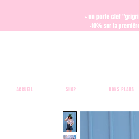
+ un porte clef "grig
-10% sur ta premiè
ACCUEIL
SHOP
BONS PLANS