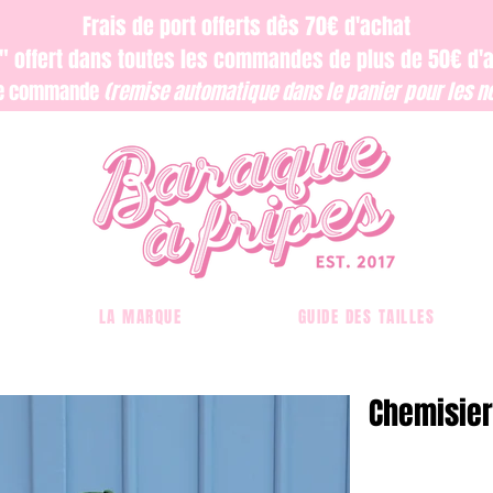
Frais de port offerts dès 70€ d'achat
ri" offert dans toutes les commandes de plus de 50€ d'
re commande
(remise automatique dans le panier pour les no
LA MARQUE
GUIDE DES TAILLES
Chemisier