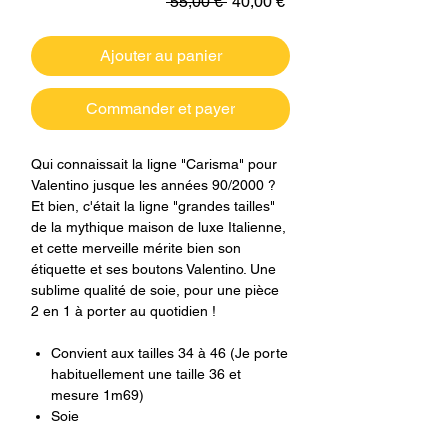
Prix
Prix
 55,00 € 
40,00 €
original
promotionnel
Ajouter au panier
Commander et payer
Qui connaissait la ligne "Carisma" pour
Valentino jusque les années 90/2000 ?
Et bien, c'était la ligne "grandes tailles"
de la mythique maison de luxe Italienne,
et cette merveille mérite bien son
étiquette et ses boutons Valentino. Une
sublime qualité de soie, pour une pièce
2 en 1 à porter au quotidien !
Convient aux tailles 34 à 46 (Je porte
habituellement une taille 36 et
mesure 1m69)
Soie