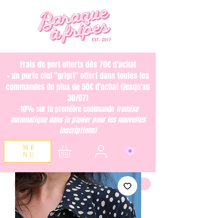
Frais de port offerts dès 70€ d'achat
+ un porte clef "grigri" offert dans toutes les
commandes de plus de 50€ d'achat (jusqu'au
30/07)
-10% sur ta première commande
(remise
automatique dans le panier pour les nouvelles
inscriptions)
ME
NU