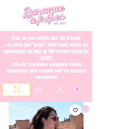
Frais de port offerts dès 70€ d'achat
+ un porte clef "grigri" offert dans toutes les
commandes de plus de 50€ d'achat (jusqu'au
30/07)
-10% sur ta première commande
(remise
automatique dans le panier pour les nouvelles
inscriptions)
ME
NU