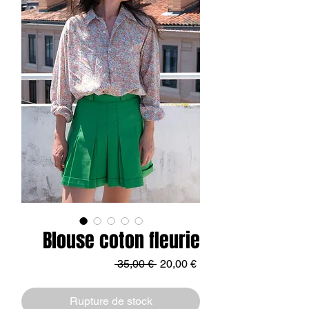
Blouse coton fleurie
Prix
Prix
 35,00 € 
20,00 €
original
promotionnel
Rupture de stock