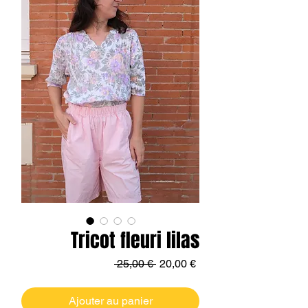
Tricot fleuri lilas
Prix
Prix
 25,00 € 
20,00 €
original
promotionnel
Ajouter au panier