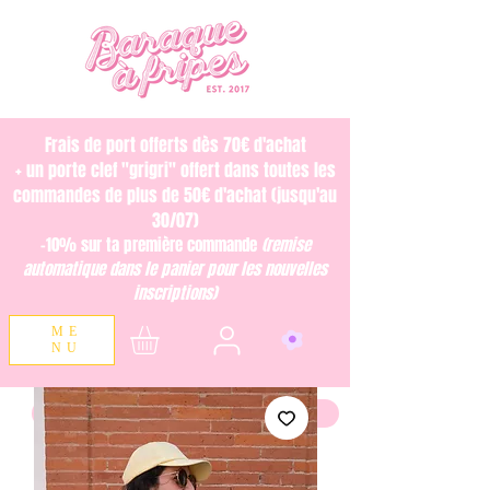
Frais de port offerts dès 70€ d'achat
+ un porte clef "grigri" offert dans toutes les
commandes de plus de 50€ d'achat (jusqu'au
30/07)
-10% sur ta première commande
(remise
automatique dans le panier pour les nouvelles
inscriptions)
ME
NU