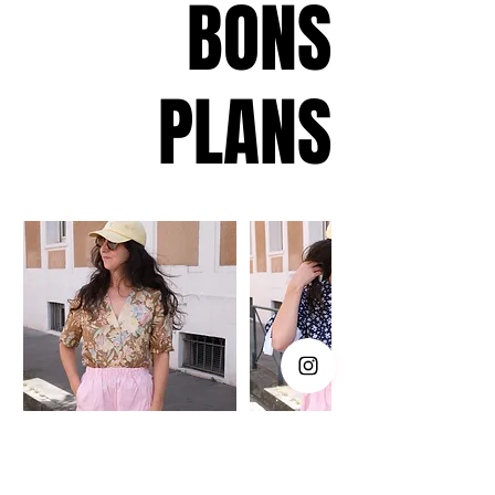
BONS
PLANS
Chemisier fleuri lin
Chemisier boutons
marguerites