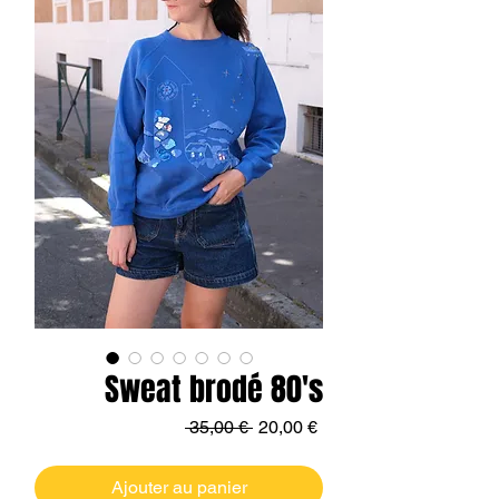
Sweat brodé 80's
Prix
Prix
 35,00 € 
20,00 €
original
promotionnel
Ajouter au panier