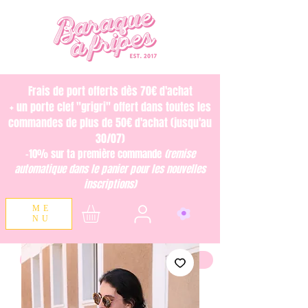
Frais de port offerts dès 70€ d'achat
+ un porte clef "grigri" offert dans toutes les
commandes de plus de 50€ d'achat (jusqu'au
30/07)
-10% sur ta première commande
(remise
automatique dans le panier pour les nouvelles
inscriptions)
ME
NU