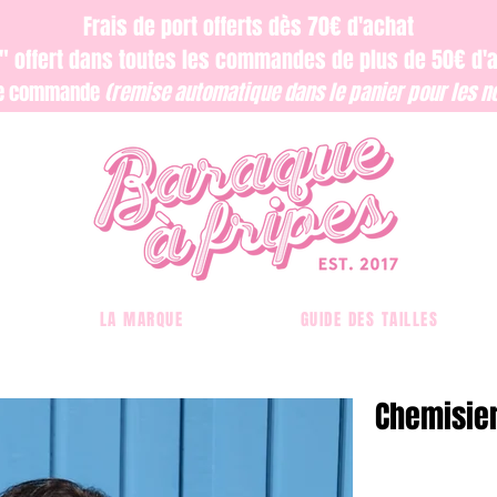
Frais de port offerts dès 70€ d'achat
ri" offert dans toutes les commandes de plus de 50€ d'
re commande
(remise automatique dans le panier pour les no
LA MARQUE
GUIDE DES TAILLES
Chemisier