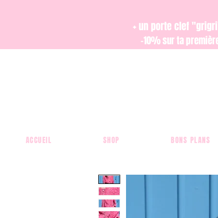
+ un porte clef "grig
-10% sur ta premiè
ACCUEIL
SHOP
BONS PLANS