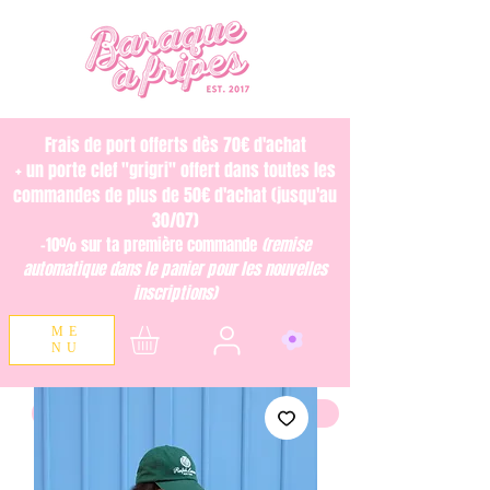
Frais de port offerts dès 70€ d'achat
+ un porte clef "grigri" offert dans toutes les
commandes de plus de 50€ d'achat (jusqu'au
30/07)
-10% sur ta première commande
(remise
automatique dans le panier pour les nouvelles
inscriptions)
ME
NU