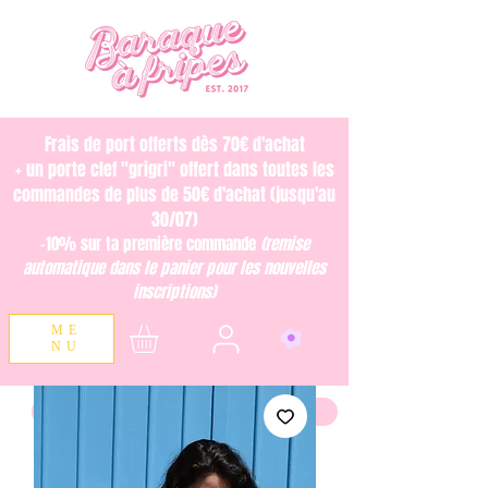
Frais de port offerts dès 70€ d'achat
+ un porte clef "grigri" offert dans toutes les
commandes de plus de 50€ d'achat (jusqu'au
30/07)
-10% sur ta première commande
(remise
automatique dans le panier pour les nouvelles
inscriptions)
ME
NU