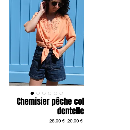
Chemisier pêche col
dentelle
Prix
Prix
 28,00 € 
20,00 €
original
promotionnel