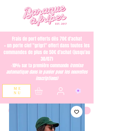
Frais de port offerts dès 70€ d'achat
+ un porte clef "grigri" offert dans toutes les
commandes de plus de 50€ d'achat (jusqu'au
30/07)
-10% sur ta première commande
(remise
automatique dans le panier pour les nouvelles
inscriptions)
ME
NU