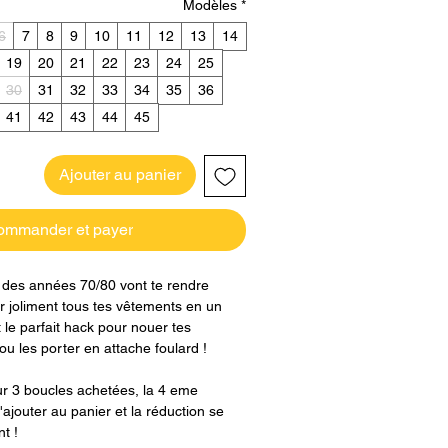
Modèles
*
6
7
8
9
10
11
12
13
14
19
20
21
22
23
24
25
30
31
32
33
34
35
36
41
42
43
44
45
Ajouter au panier
ommander et payer
 des années 70/80 vont te rendre
er joliment tous tes vêtements en un
 le parfait hack pour nouer tes
u les porter en attache foulard !
ur 3 boucles achetées, la 4 eme
l'ajouter au panier et la réduction se
t !