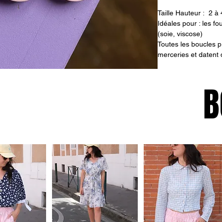
Taille Hauteur : 2 à
Idéales pour : les f
(soie, viscose)
Toutes les boucles p
merceries et datent
B