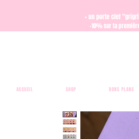
+ un porte clef "grig
-10% sur ta premiè
ACCUEIL
SHOP
BONS PLANS