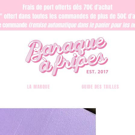
Frais de port offerts dès 70€ d'achat
ri" offert dans toutes les commandes de plus de 50€ d'
re commande
(remise automatique dans le panier pour les no
LA MARQUE
GUIDE DES TAILLES