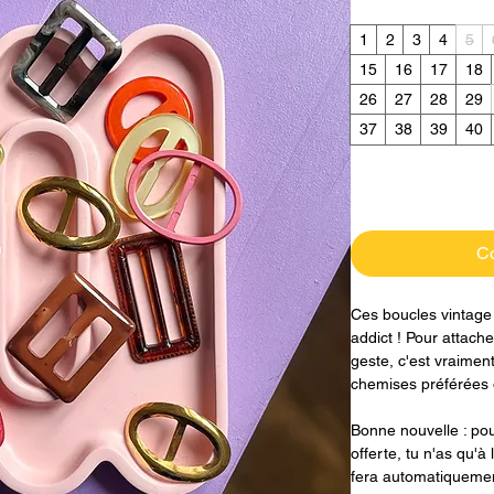
1
2
3
4
5
15
16
17
18
26
27
28
29
37
38
39
40
C
Ces boucles vintage
addict ! Pour attach
geste, c'est vraiment
chemises préférées o
Bonne nouvelle : po
offerte, tu n'as qu'à 
fera automatiquemen